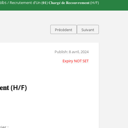
Jobs
/ Recrutement d’Un (𝟎𝟏) 𝐂𝐡𝐚𝐫𝐠𝐞́ 𝐝𝐞 𝐑𝐞𝐜𝐨𝐮𝐯𝐫𝐞𝐦𝐞𝐧𝐭 (H/F)
Précédent
Suivant
Publish: 8 avril, 2024
Expiry NOT SET
𝐧𝐭 (H/F)
ier ;