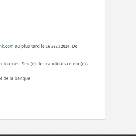
nk.com
au plus tard le 𝟏𝟔 𝐚𝐯𝐫𝐢𝐥 𝟐𝟎𝟐𝟒. De
retournés. Seul(e)s les candidats retenu(e)s
el de la banque.