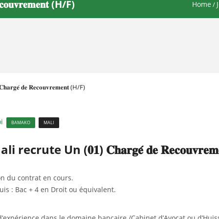
𝐮𝐯𝐫𝐞𝐦𝐞𝐧𝐭 (H/F)
Home
/
𝐠𝐞́ 𝐝𝐞 𝐑𝐞𝐜𝐨𝐮𝐯𝐫𝐞𝐦𝐞𝐧𝐭 (H/F)
i
BAMAKO
MALI
e Un (𝟎𝟏) 𝐂𝐡𝐚𝐫𝐠𝐞́ 𝐝𝐞 𝐑𝐞𝐜𝐨𝐮𝐯𝐫𝐞𝐦
onction du contrat en cours.
mum requis : Bac + 4 en Droit ou équivalent.
’expérience dans le domaine bancaire /Cabinet d’Avocat ou d’Huiss