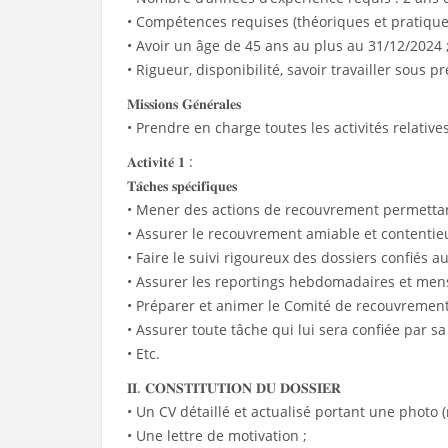
• Compétences requises (théoriques et pratique
• Avoir un âge de 45 ans au plus au 31/12/2024 
• Rigueur, disponibilité, savoir travailler sous pr
𝐌𝐢𝐬𝐬𝐢𝐨𝐧𝐬 𝐆𝐞́𝐧𝐞́𝐫𝐚𝐥𝐞𝐬
• Prendre en charge toutes les activités relati
𝐀𝐜𝐭𝐢𝐯𝐢𝐭𝐞́ 𝟏 :
𝐓𝐚̂𝐜𝐡𝐞𝐬 𝐬𝐩𝐞́𝐜𝐢𝐟𝐢𝐪𝐮𝐞𝐬
• Mener des actions de recouvrement permettan
• Assurer le recouvrement amiable et contentieu
• Faire le suivi rigoureux des dossiers confiés 
• Assurer les reportings hebdomadaires et men
• Préparer et animer le Comité de recouvrement
• Assurer toute tâche qui lui sera confiée par s
• Etc.
𝐈𝐈. 𝐂𝐎𝐍𝐒𝐓𝐈𝐓𝐔𝐓𝐈𝐎𝐍 𝐃𝐔 𝐃𝐎𝐒𝐒𝐈𝐄𝐑
• Un CV détaillé et actualisé portant une photo (
• Une lettre de motivation ;