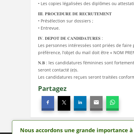
• Les copies légalisées des diplômes ou attestati
𝐈𝐈𝐈. 𝐏𝐑𝐎𝐂𝐄𝐃𝐔𝐑𝐄 𝐃𝐄 𝐑𝐄𝐂𝐑𝐔𝐓𝐄𝐌𝐄𝐍𝐓
• Présélection sur dossiers ;
• Entrevue.
𝐈𝐕. 𝐃𝐄𝐏𝐎𝐓 𝐃𝐄 𝐂𝐀𝐍𝐃𝐈𝐃𝐀𝐓𝐔𝐑𝐄𝐒 :
Les personnes intéressées sont priées de faire
préférence, l’objet du mail doit être « NOM
𝐍.𝐁 : les candidatures féminines sont forteme
seront contacté (e)s.
Les candidatures reçues seront traitées confor
Partagez
Nous accordons une grande importance à