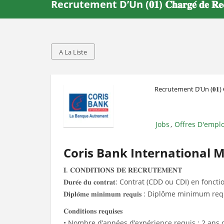
Recrutement D’Un (𝟎𝟏) 𝐂𝐡𝐚𝐫𝐠𝐞́ 𝐝𝐞 𝐑𝐞𝐜
A La Liste
Recrutement D’Un (𝟎𝟏) 𝐂𝐡𝐚𝐫
Jobs
Offres D'emplo
,
Coris Bank International Mali recrut
𝐈. 𝐂𝐎𝐍𝐃𝐈𝐓𝐈𝐎𝐍𝐒 𝐃𝐄 𝐑𝐄𝐂𝐑𝐔𝐓𝐄𝐌𝐄𝐍𝐓
𝐃𝐮𝐫𝐞́𝐞 𝐝𝐮 𝐜𝐨𝐧𝐭𝐫𝐚𝐭: Contrat (CDD ou CDI) en f
𝐃𝐢𝐩𝐥𝐨̂𝐦𝐞 𝐦𝐢𝐧𝐢𝐦𝐮𝐦 𝐫𝐞𝐪𝐮𝐢𝐬 : Diplôme mini
𝐂𝐨𝐧𝐝𝐢𝐭𝐢𝐨𝐧𝐬 𝐫𝐞𝐪𝐮𝐢𝐬𝐞𝐬
• Nombre d’années d’expérience requis : 2 ans d