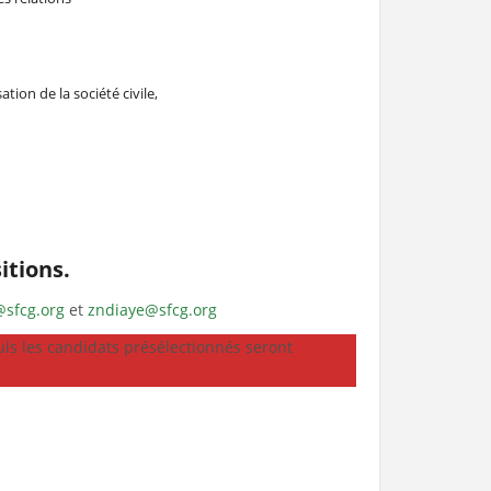
ion de la société civile,
itions.
@sfcg.org
et
zndiaye@sfcg.org
uls les candidats présélectionnés seront