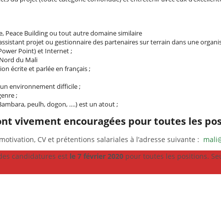
le, Peace Building ou tout autre domaine similaire
istant projet ou gestionnaire des partenaires sur terrain dans une organisat
 Power Point) et Internet ;
 Nord du Mali
 écrite et parlée en français ;
 un environnement difficile ;
genre ;
Bambara, peulh, dogon, ….) est un atout ;
nt vivement encouragées pour toutes les pos
motivation, CV et prétentions salariales à l’adresse suivante :
mali
 des candidatures est
le 7 février 2020
pour toutes les positions. Se