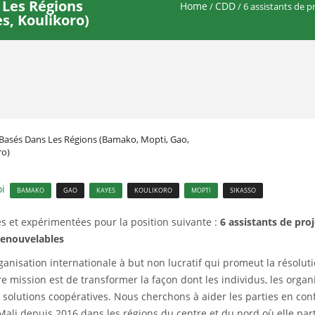
 Les Régions
Home
CDD
/
/ 6 assistants de p
s, Koulikoro)
s Basés Dans Les Régions (Bamako, Mopti, Gao,
ro)
oi
BAMAKO
GAO
KAYES
KOULIKORO
MOPTI
SIKASSO
s et expérimentées pour la position suivante :
6 assistants de proj
renouvelables
isation internationale à but non lucratif qui promeut la résolutio
e mission est de transformer la façon dont les individus, les organ
 solutions coopératives. Nous cherchons à aider les parties en conf
li depuis 2016 dans les régions du centre et du nord où elle parti