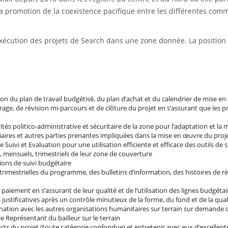
s la promotion de la coexistence pacifique entre les différentes c
 l’exécution des projets de Search dans une zone donnée. La positio
on du plan de travail budgétisé, du plan d’achat et du calendrier de mise e
rrage, de révision mi-parcours et de clôture du projet en s’assurant que les 
rités politico-administrative et sécuritaire de la zone pour l’adaptation et la
ciaires et autres parties prenantes impliquées dans la mise en œuvre du proj
Suivi et Evaluation pour une utilisation efficiente et efficace des outils de s
 mensuels, trimestriels de leur zone de couverture
ns de suivi budgétaire
r trimestrielles du programme, des bulletins d’information, des histoires de
iement en s’assurant de leur qualité et de l’utilisation des lignes budgéta
ustificatives après un contrôle minutieux de la forme, du fond et de la qual
nation avec les autres organisations humanitaires sur terrain sur demande d
le Représentant du bailleur sur le terrain
rects du projet (toute catégorie confondue) et entretenir avec eux d’excellent