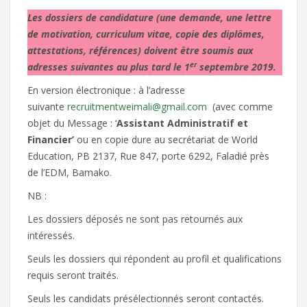
Les dossiers de candidature (une demande, une lettre
de motivation, curriculum vitae, copie des diplômes,
attestations, références) doivent être soumis aux
er
adresses suivantes au plus tard le 1
septembre 2019.
En version électronique : à l’adresse
suivante
recruitmentweimali@gmail.com
(avec comme
objet du Message : ‘
Assistant Administratif et
Financier’
ou en copie dure au secrétariat de World
Education, PB 2137, Rue 847, porte 6292, Faladié près
de l’EDM, Bamako.
NB :
Les dossiers déposés ne sont pas retournés aux
intéressés.
Seuls les dossiers qui répondent au profil et qualifications
requis seront traités.
Seuls les candidats présélectionnés seront contactés.