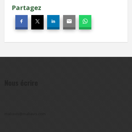
Partagez
Nous écrire
maliavis@maliavis.com