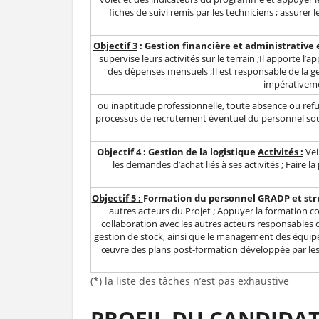
fiches de suivi remis par les techniciens ; assurer 
Objectif 3
: Gestion financière et administrative
supervise leurs activités sur le terrain ;Il apporte l
des dépenses mensuels ;Il est responsable de la g
impérativeme
ou inaptitude professionnelle, toute absence ou refu
processus de recrutement éventuel du personnel sous 
Objectif 4 : Gestion de la logistique
Activités :
Vei
les demandes d’achat liés à ses activités ; Faire 
Objectif 5 :
Formation du personnel GRADP et str
autres acteurs du Projet ; Appuyer la formation 
collaboration avec les autres acteurs responsable
gestion de stock, ainsi que le management des équipes
œuvre des plans post-formation développée par les p
(*) la liste des tâches n’est pas exhaustive
PROFIL DU CANDIDA