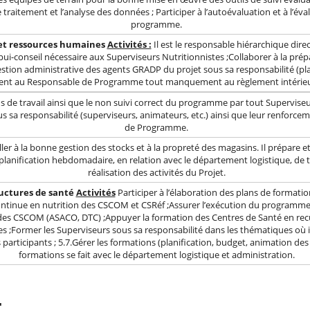
le traitement et l’analyse des données ; Participer à l’autoévaluation et à l’é
programme.
 et ressources humaines
Activités :
Il est le responsable hiérarchique direc
’appui-conseil nécessaire aux Superviseurs Nutritionnistes ;Collaborer à la pr
estion administrative des agents GRADP du projet sous sa responsabilité (p
nt au Responsable de Programme tout manquement au règlement intérieur
s de travail ainsi que le non suivi correct du programme par tout Superviseur
sa responsabilité (superviseurs, animateurs, etc.) ainsi que leur renforcem
de Programme.
ller à la bonne gestion des stocks et à la propreté des magasins. Il prépare et s
la planification hebdomadaire, en relation avec le département logistique, de
réalisation des activités du Projet.
uctures de santé
Activités
Participer à l’élaboration des plans de formati
continue en nutrition des CSCOM et CSRéf ;Assurer l’exécution du programme 
s des CSCOM (ASACO, DTC) ;Appuyer la formation des Centres de Santé en re
 ;Former les Superviseurs sous sa responsabilité dans les thématiques où il s
articipants ; 5.7.Gérer les formations (planification, budget, animation de
formations se fait avec le département logistique et administration.
T