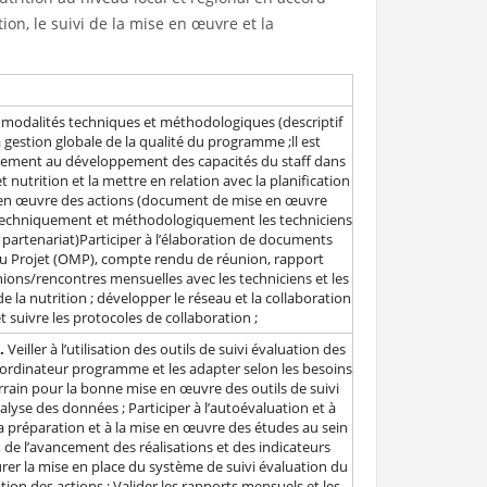
on, le suivi de la mise en œuvre et la
s modalités techniques et méthodologiques (descriptif
 gestion globale de la qualité du programme ;ll est
tivement au développement des capacités du staff dans
 nutrition et la mettre en relation avec la planification
ise en œuvre des actions (document de mise en œuvre
er techniquement et méthodologiquement les techniciens
artenariat)Participer à l’élaboration de documents
 du Projet (OMP), compte rendu de réunion, rapport
unions/rencontres mensuelles avec les techniciens et les
la nutrition ; développer le réseau et la collaboration
 suivre les protocoles de collaboration ;
.
Veiller à l’utilisation des outils de suivi évaluation des
oordinateur programme et les adapter selon les besoins
rrain pour la bonne mise en œuvre des outils de suivi
nalyse des données ; Participer à l’autoévaluation et à
la préparation et à la mise en œuvre des études au sein
, de l’avancement des réalisations et des indicateurs
er la mise en place du système de suivi évaluation du
on des actions ; Valider les rapports mensuels et les