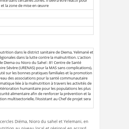
imité dans certaines zones. Il devra être réactif pour
n et la zone de mise en œuvre
 DU POSTE
 POSTE
s cercles Diéma, Nioro du sahel et Yelemani, en
nutrition au niveau local et régional en accord