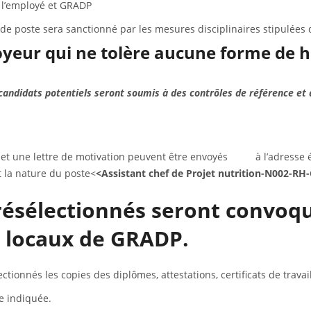
e l’employé et GRADP
 de poste sera sanctionné par les mesures disciplinaires stipulées
eur qui ne tolère aucune forme de h
s candidats potentiels seront soumis à des
contrôles de référence et 
 et une lettre de motivation peuvent être envoyés à l’adresse é
nt la nature du poste<
<Assistant chef de Projet nutrition-N002-R
présélectionnés seront convoq
s locaux de GRADP.
onnés les copies des diplômes, attestations, certificats de travai
te indiquée.