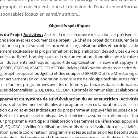
s prompts et conséquents dans le domaine de l’encadrement/formati
responsables locaux en santé/nutrition…
Objectifs spécifiques
és du Projet
Activités :
Assurer la mise en œuvre des actions et préciser le
ondance avec les documents de projet ; Le Chef de projet doit s’assurer de la
ateurs du projet suivant les procédures organisationnelles et participe ac
ement etc.)Réaliser la programmation et la planification des activités du volet
utiliser les outils méthodologiques et la documentation disponible pour la m
cation, documents techniques, rapport de capitalisation …) ;Suivre et appuy
(CSREF, CSCOM, ASACO, FELASCOM, Relais ; ONG nationale dans le cadre du p
ting projet, proposal, budget …) et des équipes d’GRADP Outil de Monitoring
iciper activement) en collaboration avec le reste de l’équipe technique des ré
 et réunions programmées avec les différents partenaires dans le domaine de 
iques décentralisés (STD), ONG, CSCOM, autorités communales…) ; élaborer et
loppement du système de suivi évaluation du volet Nutrition.
Activités
dicateurs objectivement vérifiables du programme en collaboration avec le c
ation du volet et des indicateurs du programme et appuyer les équipes de te
 et les fiches de suivi remis par les techniciens ; assurer le traitement et l’a
teur programme ;Participer à l’élaboration des termes de références, appui à 
 SQUEAC…) Veiller à l’utilisation des outils de suivi évaluation des activités
ion avec le coordinateur programme et les adapter selon les besoins ;Assur
 équipes de terrain pour la bonne mise en œuvre des outils de suivi évaluati