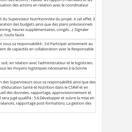
valuation des actions en relation avec le coordinateur
t du Superviseur Nutritionniste du projet. A cet effet, il
éparation des budgets ainsi que des plans prévisionnels
lanning, heures supplémentaires, congés…) ;Signaler
, toute faute
 sous sa responsabilité ; 3.6 Participer activement au
ent de capacités en collaboration avec le Responsable
uit, en relation avec l’administrateur et le logisticien,
 tous les moyens logistiques nécessaires à la bonne
on des Superviseurs sous sa responsabilité ainsi que des
d’éducation Santé et Nutrition dans le CSRéf et en
cueil des données, rapportage, approvisionnement et
era jugé qualifié ; 5.6.Développer et suivre la mise en
s séances, rapportage post-formation). La gestion des