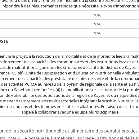
travaillera dans un environnement instable où la sécurité est volatile, accès l
répondre à des réajustements rapides que nécessite le type d’interventio
N/A
N/A
N/A
 DU CONTEXTEGENERAL
JECTIF GÉNÉRAL DU
ation de la sécurité nutritionnelle et alimentaire des populations de
rs locaux. Le poste vise à améliorer l’ancrage institutionnel de la 