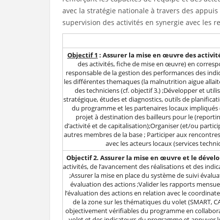
avec la stratégie nationale à travers des appui
supervision des activités en synergie avec les 
Objectif 1
: Assurer la mise en œuvre des activit
des activités, fiche de mise en œuvre) en corresp
responsable de la gestion des performances des indic
les différentes themaques (la malnutrition aigue allait
des techniciens (cf. objectif 3.) ;Développer et 
stratégique, études et diagnostics, outils de planifi
du programme et les partenaires locaux impliqués 
projet à destination des bailleurs pour le (repor
d’activité et de capitalisation);Organiser (et/ou part
autres membres de la base ; Participer aux rencontres
avec les acteurs locaux (services techn
Objectif 2. Assurer la mise en œuvre et le déve
activités, de l’avancement des réalisations et des in
;Assurer la mise en place du système de suivi évalu
évaluation des actions ;Valider les rapports mensuels
l’évaluation des actions en relation avec le coordina
de la zone sur les thématiques du volet (SMART, CAP,
objectivement vérifiables du programme en collaborat
volet et des indicateurs du programme et appuyer les