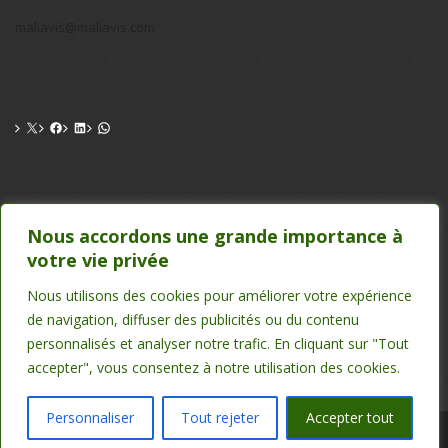
maliavis@maliavis.com
CONTACT
Nous accordons une grande importance à
votre vie privée
TEL : 20 22 39 24 , 75 50 00 26
EMAIL : maliavis@maliavis.com
Nous utilisons des cookies pour améliorer votre expérience
de navigation, diffuser des publicités ou du contenu
personnalisés et analyser notre trafic. En cliquant sur "Tout
accepter", vous consentez à notre utilisation des cookies.
Personnaliser
Tout rejeter
Accepter tout
Powered by
Maliavis
.
Copyright © 2026