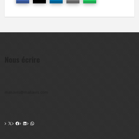
Nous écrire
maliavis@maliavis.com