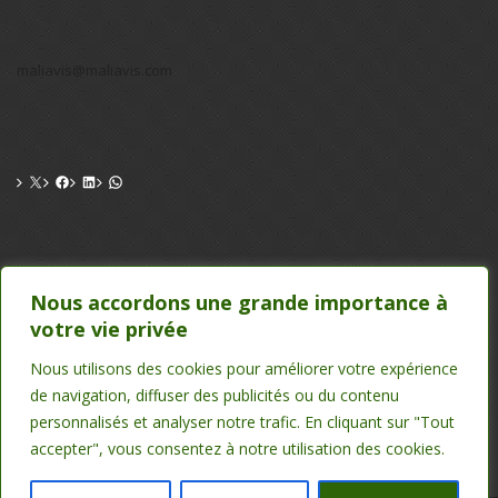
maliavis@maliavis.com
CONTACT
Nous accordons une grande importance à
votre vie privée
TEL : 20 22 39 24 , 75 50 00 26
EMAIL : maliavis@maliavis.com
Nous utilisons des cookies pour améliorer votre expérience
de navigation, diffuser des publicités ou du contenu
personnalisés et analyser notre trafic. En cliquant sur "Tout
accepter", vous consentez à notre utilisation des cookies.