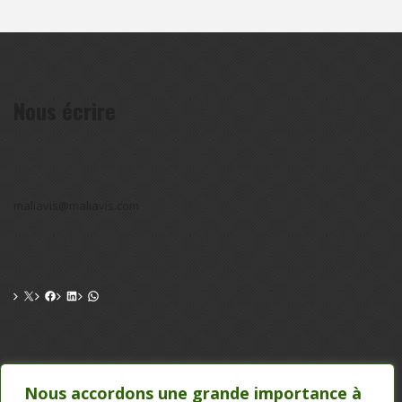
Nous écrire
maliavis@maliavis.com
CONTACT
Nous accordons une grande importance à