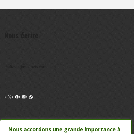
Nous écrire
maliavis@maliavis.com
CONTACT
Nous accordons une grande importance à