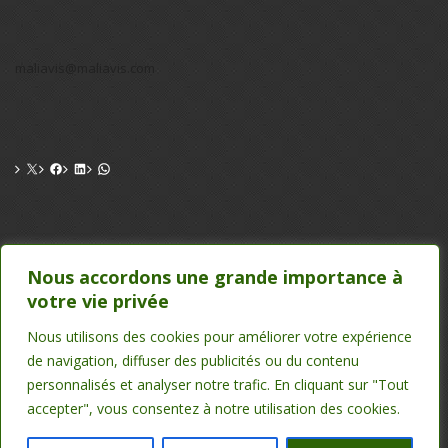
maliavis@maliavis.com
CONTACT
Nous accordons une grande importance à
votre vie privée
TEL : 20 22 39 24 , 75 50 00 26
EMAIL : maliavis@maliavis.com
Nous utilisons des cookies pour améliorer votre expérience
de navigation, diffuser des publicités ou du contenu
personnalisés et analyser notre trafic. En cliquant sur "Tout
accepter", vous consentez à notre utilisation des cookies.