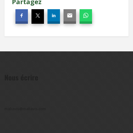
Partagez
Nous écrire
maliavis@maliavis.com