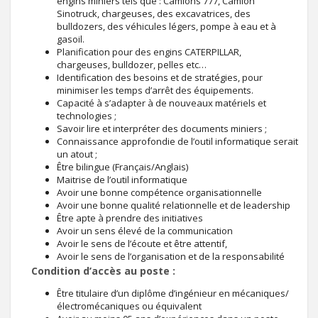
engins miniers tels que : Camions 777, Camion
Sinotruck, chargeuses, des excavatrices, des
bulldozers, des véhicules légers, pompe à eau et à
gasoil.
Planification pour des engins CATERPILLAR,
chargeuses, bulldozer, pelles etc…
Identification des besoins et de stratégies, pour
minimiser les temps d’arrêt des équipements.
Capacité à s’adapter à de nouveaux matériels et
technologies ;
Savoir lire et interpréter des documents miniers ;
Connaissance approfondie de l’outil informatique serait
un atout ;
Être bilingue (Français/Anglais)
Maitrise de l’outil informatique
Avoir une bonne compétence organisationnelle
Avoir une bonne qualité relationnelle et de leadership
Être apte à prendre des initiatives
Avoir un sens élevé de la communication
Avoir le sens de l’écoute et être attentif,
Avoir le sens de l’organisation et de la responsabilité
Condition d’accès au poste :
Être titulaire d’un diplôme d’ingénieur en mécaniques/
électromécaniques ou équivalent