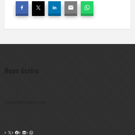
Nous écrire
maliavis@maliavis.com