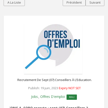
A La Liste
Précédent
Suivant
Recrutement De Sept (07) Conseillers À L’Education.
Publish: 19 juin, 2023
Expiry NOT SET
Jobs
Offres D'emploi
,
MALI
’ONG A. SORO recrute : sept (07) Conseillers à