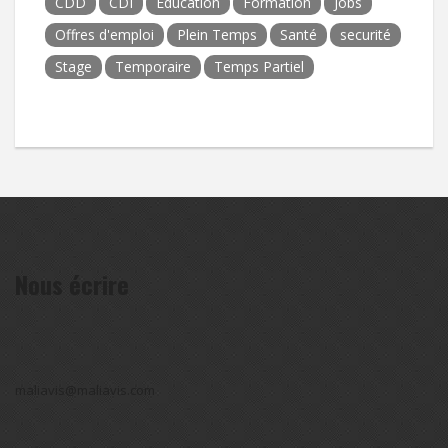
CDD
CDI
Education
Formation
Jobs
Offres d'emploi
Plein Temps
Santé
securité
Stage
Temporaire
Temps Partiel
Nous écrire
maliavis@maliavis.com