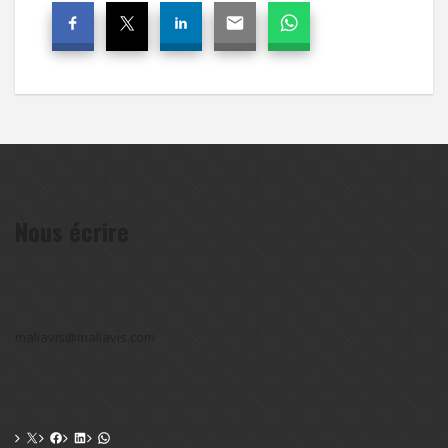
Nous écrire
maliavis@maliavis.com