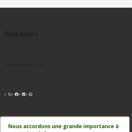
Nous écrire
maliavis@maliavis.com
CONTACT
Nous accordons une grande importance à