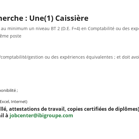
herche : Une(1) Caissière
 au minimum un niveau BT 2 (D.E. F+4) en Comptabilité ou des expé
même poste
comptabilité/gestion ou des expériences équivalentes ; et doit av
onibilité ;
Excel, Internet)
lé, attestations de travail, copies certifiées de diplôme
il à
jobcenter@ibigroupe.com