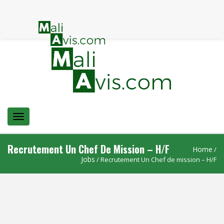
Menu
Recrutement Un Chef De Mission – H/F
Home
/
Jobs
/ Recrutement Un Chef de mission – H/F