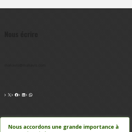
Nous écrire
maliavis@maliavis.com
CONTACT
Nous accordons une grande importance à