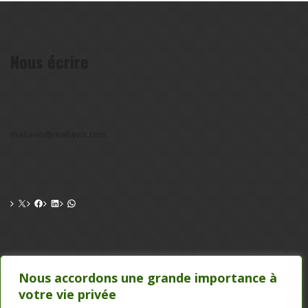
Nous écrire
maliavis@maliavis.com
CONTACT
Nous accordons une grande importance à
votre vie privée
TEL : 20 22 39 24 , 75 50 00 26