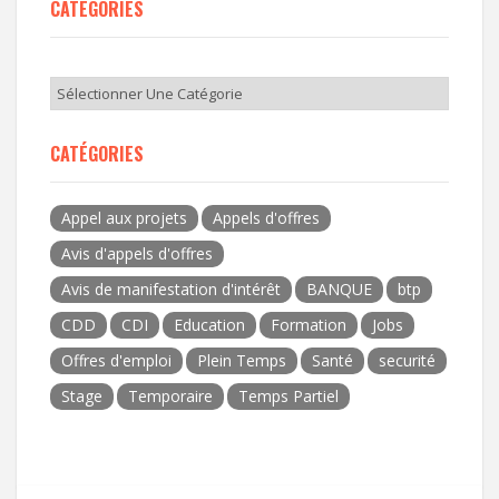
CATÉGORIES
CATÉGORIES
Appel aux projets
Appels d'offres
Avis d'appels d'offres
Avis de manifestation d'intérêt
BANQUE
btp
CDD
CDI
Education
Formation
Jobs
Offres d'emploi
Plein Temps
Santé
securité
Stage
Temporaire
Temps Partiel