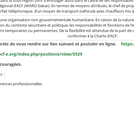
 dans la sous-région sont à envisager aussi dans le cadre de ses responsabili
égional d’ACF (WARO Dakar). En termes de moyens attribués, le chef de pro
rfait téléphonique, d’un moyen de transport (véhicule avec chauffeur) mis à
t une organisation non gouvernementale humanitaire. En raison de la nature 
on du contexte sécuritaire et politique, les responsabilités et fonctions de l’
ons temporaires ou permanentes. De la flexibilité est attendue de la part de 
conformer à la Charte d’ACF.
riés de vous rendre sur lien suivant et postuler en ligne.
https:
acf-e.org/index.php/positions/view/5929
ncouragées.
r :
férences professionnelles.