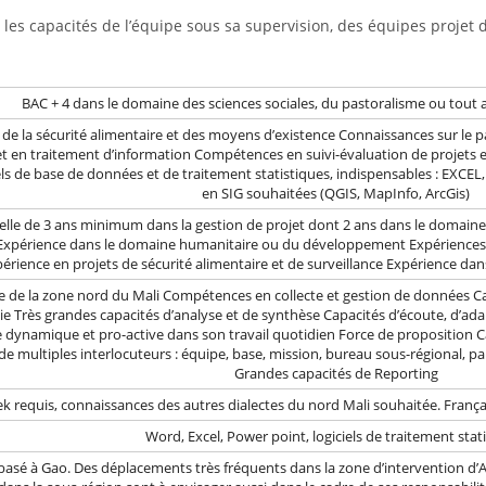
les capacités de l’équipe sous sa supervision, des équipes projet d
BAC + 4 dans le domaine des sciences sociales, du pastoralisme ou tout
 de la sécurité alimentaire et des moyens d’existence Connaissances sur le 
t en traitement d’information Compétences en suivi-évaluation de projets e
ls de base de données et de traitement statistiques, indispensables : EXCEL
en SIG souhaitées (QGIS, MapInfo, ArcGis)
lle de 3 ans minimum dans la gestion de projet dont 2 ans dans le domaine d
 Expérience dans le domaine humanitaire ou du développement Expériences
érience en projets de sécurité alimentaire et de surveillance Expérience dans 
de la zone nord du Mali Compétences en collecte et gestion de données Capa
e Très grandes capacités d’analyse et de synthèse Capacités d’écoute, d’adapt
e dynamique et pro-active dans son travail quotidien Force de proposition 
e multiples interlocuteurs : équipe, base, mission, bureau sous-régional, par
Grandes capacités de Reporting
 requis, connaissances des autres dialectes du nord Mali souhaitée. Françai
Word, Excel, Power point, logiciels de traitement stat
a basé à Gao. Des déplacements très fréquents dans la zone d’intervention 