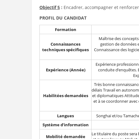
Objectif 5
:
Encadrer, accompagner et renforcer 
PROFIL DU CANDIDAT
Formation
Maîtrise des concepts
Connaissances
gestion de données e
techniques spécifiques
Connaissance des logicie
Expérience professionne
Expérience (Année)
conduite d’enquêtes.
Exp
Très bonne connaissance 
délais Travail en autonomi
Habilitées demandées
et diplomatiques Attitud
et à se coordonner avec d
Langues
Songhaï et/ou Tamachek
Système d’information
Le titulaire du poste ser
Mobilité demandée