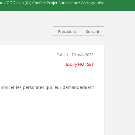
me
CDD
/
/ Un (01) Chef de Projet Surveillance Cartographie
Précédent
Suivant
Publish: 10 mai, 2022
Expiry NOT SET
 dénoncer les personnes qui leur demanderaient