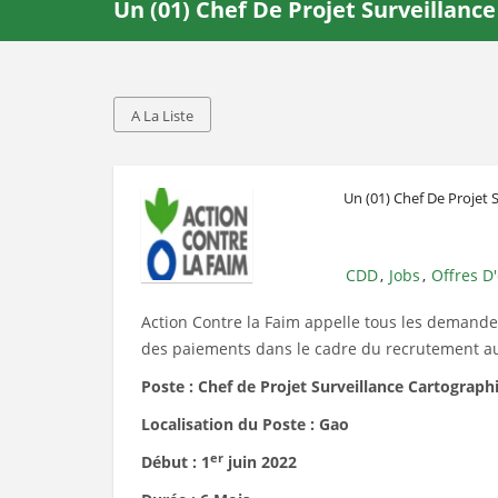
Un (01) Chef De Projet Surveillanc
A La Liste
Un (01) Chef De Projet 
CDD
Jobs
Offres D
,
,
Action Contre la Faim appelle tous les demande
des paiements dans le cadre du recrutement aup
Poste : Chef de Projet Surveillance Cartograph
Localisation du Poste : Gao
er
Début : 1
juin 2022