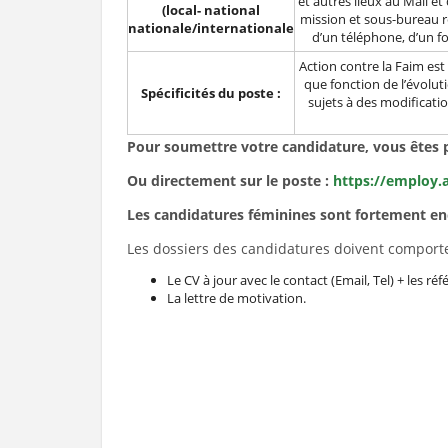
et autres lieux au Mali et
(local- national
mission et sous-bureau r
nationale/internationale
d’un téléphone, d’un fo
Action contre la Faim es
que fonction de l’évoluti
Spécificités du poste :
sujets à des modificati
Pour soumettre votre candidature, vous êtes p
Ou directement sur le poste :
https://employ.
Les candidatures féminines sont fortement e
Les dossiers des candidatures doivent comporte
Le CV à jour avec le contact (Email, Tel) + les ré
La lettre de motivation.