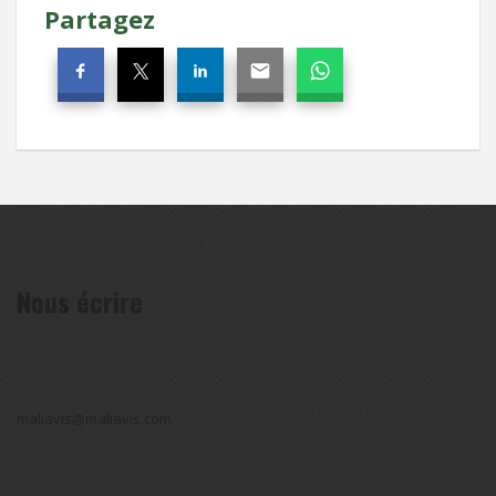
Partagez
Nous écrire
maliavis@maliavis.com