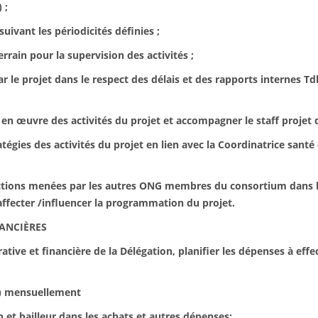
 ;
vant les périodicités définies ;
rain pour la supervision des activités ;
e projet dans le respect des délais et des rapports internes Td
 œuvre des activités du projet et accompagner le staff projet da
gies des activités du projet en lien avec la Coordinatrice san
tions menées par les autres ONG membres du consortium dans l
ffecter /influencer la programmation du projet.
NANCIÈRES
e et financière de la Délégation, planifier les dépenses à effec
U) mensuellement
 bailleur dans les achats et autres dépenses;