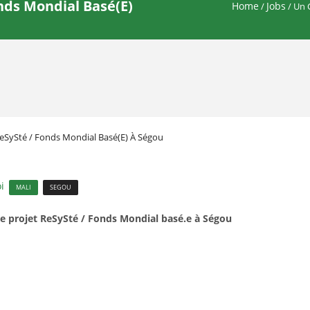
nds Mondial Basé(e)
Home
Jobs
/
/ Un 
ReSySté / Fonds Mondial Basé(e) À Ségou
i
MALI
SEGOU
 projet ReSySté / Fonds Mondial basé.e à Ségou