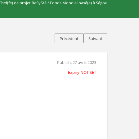
Chef(fe) de projet ReSySté / Fonds Mondial basé(e) à Ségou
Précédent
Suivant
Publish: 27 avril, 2023
Expiry NOT SET