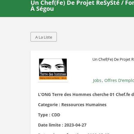
Un Chef(fe) De Projet ReSySté / Fo
À Ségou
A La Liste
Un Chef(fe) De Projet 
Jobs
Offres D'emplo
,
L’ONG Terre des Hommes cherche 01 Chef.fe de
Categorie : Ressources Humaines
Type : CDD
Date limite : 2023-04-27