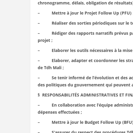
chronogramme, délais, obligation de résultats)
– Mettre à jour le Projet Follow Up (PFU) sui
– Réaliser des sorties périodiques sur le ter
– Rédiger des rapports narratifs prévus par l
projet ;
– Elaborer les outils nécessaires à la mise en
– Elaborer, adapter et coordonner les straté
de Tdh Mali ;
– Se tenir informé de l’évolution et des ac
des politiques du gouvernement qui peuvent a
§ RESPONSABILITÉS ADMINISTRATIVES ET FI
– En collaboration avec l’équipe administrativ
dépenses effectuées ;
– Mettre à jour le Budget Follow Up (BF
– S’assurer du respect des procédures Tdh et