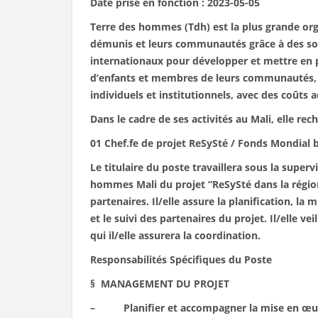
Date prise en fonction : 2023-05-05
Terre des hommes (Tdh) est la plus grande orga
démunis et leurs communautés grâce à des solu
internationaux pour développer et mettre en pl
d’enfants et membres de leurs communautés, da
individuels et institutionnels, avec des coût
Dans le cadre de ses activités au Mali, elle re
01 Chef.fe de projet ReSySté / Fonds Mondial 
Le titulaire du poste travaillera sous la super
hommes Mali du projet “ReSySté dans la région
partenaires. Il/elle assure la planification, 
et le suivi des partenaires du projet. Il/elle v
qui il/elle assurera la coordination.
Responsabilités Spécifiques du Poste
§ MANAGEMENT DU PROJET
– Planifier et accompagner la mise en œuvre d