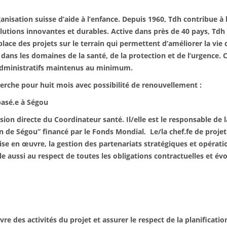
nisation suisse d’aide à l’enfance. Depuis 1960, Tdh contribue à 
tions innovantes et durables. Active dans près de 40 pays, Tdh t
ace des projets sur le terrain qui permettent d’améliorer la vie 
ns les domaines de la santé, de la protection et de l’urgence. 
s administratifs maintenus au minimum.
cherche pour huit mois avec possibilité de renouvellement :
basé.e à Ségou
vision directe du Coordinateur santé. Il/elle est le responsable de
 de Ségou” financé par le Fonds Mondial. Le/la chef.fe de projet
la mise en œuvre, la gestion des partenariats stratégiques et opér
eille aussi au respect de toutes les obligations contractuelles et é
es activités du projet et assurer le respect de la planificatio