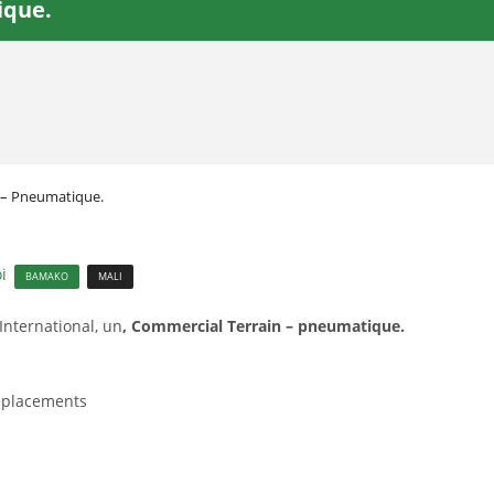
ique.
 – Pneumatique.
i
BAMAKO
MALI
International, un
,
Commercial Terrain – pneumatique.
déplacements