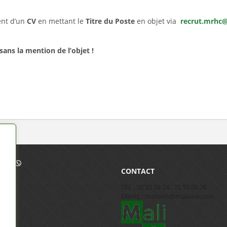
ent d’un
CV
en mettant le
Titre du Poste
en objet via
recrut.mrhc
sans la mention de l’objet !
CONTACT
TEL : 20 22 39 24 , 75 50 00 26
EMAIL : maliavis@maliavis.com