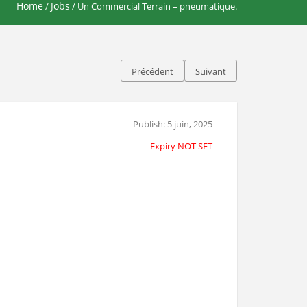
Home
Jobs
/
/ Un Commercial Terrain – pneumatique.
Précédent
Suivant
Publish: 5 juin, 2025
Expiry NOT SET