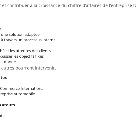
r et contribuer à la croissance du chiffre d’affaires de l’entreprise
e
er une solution adaptée
t à travers un processus interne
 et les attentes des clients
passer les objectifs fixés
at donné.
d’autres pourront intervenir
.
ntes
 Commerce International.
treprise Automobile
s atouts
ute