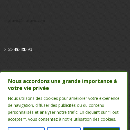
maliavis@maliavis.com
CONTACT
Nous accordons une grande importance à
votre vie privée
TEL : 20 22 39 24 , 75 50 00 26
EMAIL : maliavis@maliavis.com
Nous utilisons des cookies pour améliorer votre expérience
de navigation, diffuser des publicités ou du contenu
personnalisés et analyser notre trafic. En cliquant sur "Tout
accepter", vous consentez à notre utilisation des cookies.