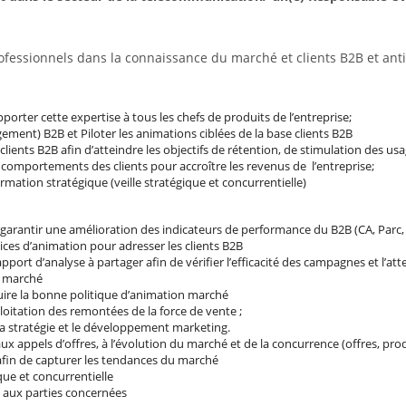
ofessionnels dans la connaissance du marché et clients B2B et ant
pporter cette expertise à tous les chefs de produits de l’entreprise;
ent) B2B et Piloter les animations ciblées de la base clients B2B
lients B2B afin d’atteindre les objectifs de rétention, de stimulation des usa
s comportements des clients pour accroître les revenus de l’entreprise;
ation stratégique (veille stratégique et concurrentielle)
arantir une amélioration des indicateurs de performance du B2B (CA, Parc,
ces d’animation pour adresser les clients B2B
pport d’analyse à partager afin de vérifier l’efficacité des campagnes et l’att
s marché
uire la bonne politique d’animation marché
loitation des remontées de la force de vente ;
 la stratégie et le développement marketing.
 aux appels d’offres, à l’évolution du marché et de la concurrence (offres, pr
 afin de capturer les tendances du marché
que et concurrentielle
de aux parties concernées