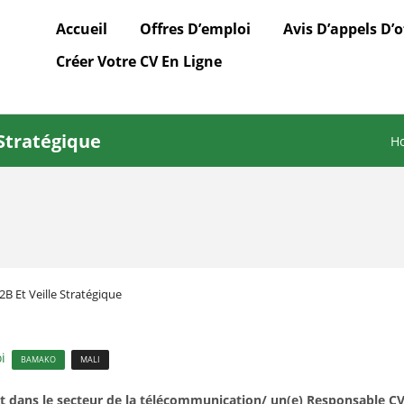
Accueil
Offres D’emploi
Avis D’appels D’o
Créer Votre CV En Ligne
Stratégique
H
 Et Veille Stratégique
i
BAMAKO
MALI
 dans le secteur de la télécommunication/ un(e) Responsable CVM