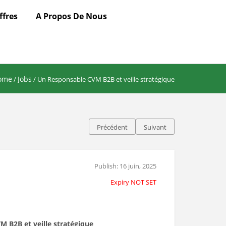
ffres
A Propos De Nous
ome
Jobs
/
/ Un Responsable CVM B2B et veille stratégique
Précédent
Suivant
Publish: 16 juin, 2025
Expiry NOT SET
 B2B et veille stratégique