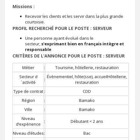
Missions :
Recevoir les clients et les servir dans la plus grande
courtoisie.
PROFIL RECHERCHÉ POUR LE POSTE : SERVEUR
Une personne ayant évolué dans le
secteur,
s’exprimant bien en français intègre et
responsable
CRITÈRES DE L’ANNONCE POUR LE POSTE : SERVEUR
Métier
:
Tourisme, hôtellerie, restauration
Secteur d
Évènementiel, hôte(sse), accueilHôtellerie,
:
´activité
restauration
Type de contrat
:
CDD
Région
:
Bamako
Ville
:
Bamako
Niveau
:
Débutant < 2 ans
d’expérience
Niveau d’études
:
Bac