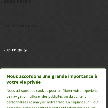
Nous écrire
maliavis@maliavis.com
CONTACT
Nous accordons une grande importance à
votre vie privée
TEL : 20 22 39 24 , 75 50 00 26
EMAIL : maliavis@maliavis.com
Nous utilisons des cookies pour améliorer votre expérience
de navigation, diffuser des publicités ou du contenu
personnalisés et analyser notre trafic. En cliquant sur "Tout
accepter", vous consentez à notre utilisation des cookies.