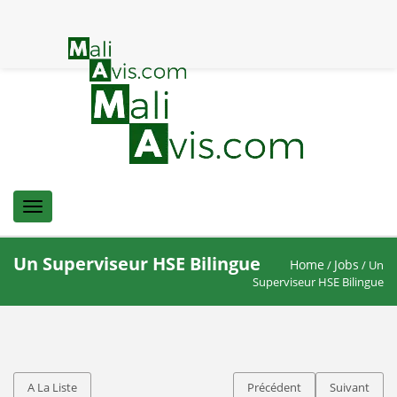
Menu
Un Superviseur HSE Bilingue
Home
Jobs
/
/ Un
Superviseur HSE Bilingue
A La Liste
Précédent
Suivant