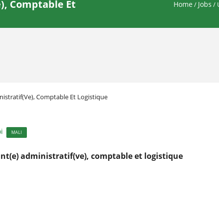
e), Comptable Et
Home
Jobs
/
/ 
nistratif(ve), Comptable Et Logistique
i
MALI
nt(e) administratif(ve), comptable et logistique