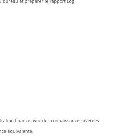
du bureau et préparer le rapport Log
tration finance avec des connaissances avérées
nce équivalente.