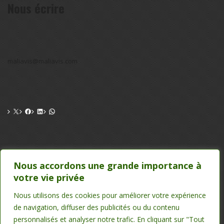
Nous écrire
maliavis@maliavis.com
CONTACT
Nous accordons une grande importance à
votre vie privée
TEL : 20 22 39 24 , 75 50 00 26
EMAIL : maliavis@maliavis.com
Nous utilisons des cookies pour améliorer votre expérience
de navigation, diffuser des publicités ou du contenu
personnalisés et analyser notre trafic. En cliquant sur "Tout