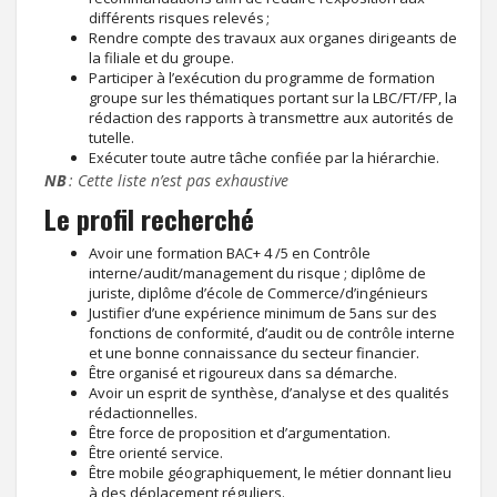
différents risques relevés ;
Rendre compte des travaux aux organes dirigeants de
la filiale et du groupe.
Participer à l’exécution du programme de formation
groupe sur les thématiques portant sur la LBC/FT/FP, la
rédaction des rapports à transmettre aux autorités de
tutelle.
Exécuter toute autre tâche confiée par la hiérarchie.
NB
: Cette liste n’est pas exhaustive
Le profil recherché
Avoir une formation BAC+ 4 /5 en Contrôle
interne/audit/management du risque ; diplôme de
juriste, diplôme d’école de Commerce/d’ingénieurs
Justifier d’une expérience minimum de 5ans sur des
fonctions de conformité, d’audit ou de contrôle interne
et une bonne connaissance du secteur financier.
Être organisé et rigoureux dans sa démarche.
Avoir un esprit de synthèse, d’analyse et des qualités
rédactionnelles.
Être force de proposition et d’argumentation.
Être orienté service.
Être mobile géographiquement, le métier donnant lieu
à des déplacement réguliers.