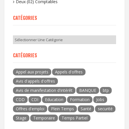
Deux (02) Comptables
CATÉGORIES
CATÉGORIES
Appel aux projets
Appels d'offres
Avis d'appels d'offres
Avis de manifestation d'intérêt
BANQUE
btp
CDD
CDI
Education
Formation
Jobs
Offres d'emploi
Plein Temps
Santé
securité
Stage
Temporaire
Temps Partiel