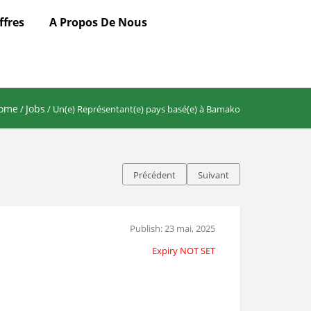
ffres
A Propos De Nous
ome
Jobs
/
/ Un(e) Représentant(e) pays basé(e) à Bamako
Précédent
Suivant
Publish: 23 mai, 2025
Expiry NOT SET