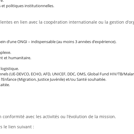
re.
 et politiques institutionnelles.
entes en lien avec la coopération internationale ou la gestion d’or
 sein d’une ONGI – indispensable (au moins 3 années d’expérience).
plexe.
t et humanitaire.
logistique.
ionnels (UE-DEVCO, ECHO, AFD, UNICEF, DDC, OMS, Global Fund HIV/TB/Malaria
’Enfance (Migration, Justice Juvénile) et/ou Santé souhaitée.
aitée.
 conformité avec les activités ou l’évolution de la mission.
 le lien suivant :