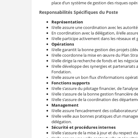
place d’un système de gestion des risques opéra
Responsabilités Spécifiques du Poste
Représentation
Il/elle assure une coordination avec les autorité
En coordination avec la délégation, il/elle assu
Il/elle participe activement dans les réseaux et
Opérations
Il/elle garantit la bonne gestion des projets (dé
Il/elle coordonne la mise en œuvre du Plan Str
Il/elle dirige la recherche de fonds et les négoci
Il/elle développe des synergies et partenariats 
Fondation.
Il/elle assure un bon flux d’informations opérat
Fonctions supports
Il/elle s’assure du pilotage financier, de l’analyse
Il/elle s’assure de la bonne gestion financière d
Il/elle s’assure de la coordination des départ
Management
Il/elle assure l’encadrement des collaborateurs/
Il/elle veille aux bonnes pratiques d’un manage
délégation.
Sécurité et procédures internes
Il/elle s’assure de la mise à jour et du respect d