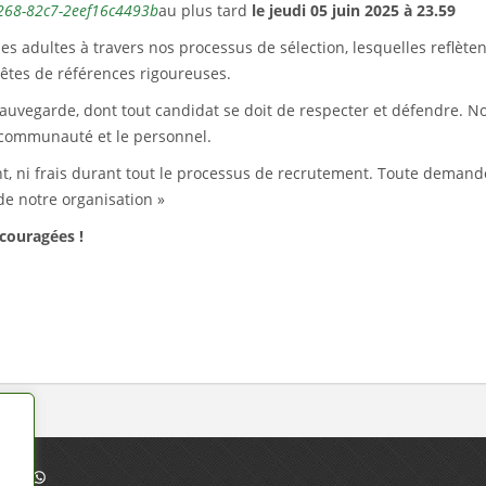
-4268-82c7-2eef16c4493b
au plus tard
le jeudi 05 juin 2025 à 23.59
es adultes à travers nos processus de sélection, lesquelles reflèt
uêtes de références rigoureuses.
uvegarde, dont tout candidat se doit de respecter et défendre. No
a communauté et le personnel.
ni frais durant tout le processus de recrutement. Toute demande
 de notre organisation »
couragées !