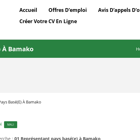
Accueil
Offres D’emploi
Avis D’appels D’o
Créer Votre CV En Ligne
e) À Bamako
H
Pays Basé(e) À Bamako
i
MALI
herche :
01 Représentant pays basé(e) à Bamako