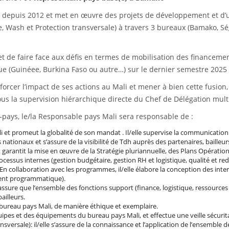
 depuis 2012 et met en œuvre des projets de développement et d
tice, Wash et Protection transversale) à travers 3 bureaux (Bamako,
 et de faire face aux défis en termes de mobilisation des financeme
ue (Guinéee, Burkina Faso ou autre…) sur le dernier semestre 2025
enforcer l’impact de ses actions au Mali et mener à bien cette fusi
us la supervision hiérarchique directe du Chef de Délégation multi
-pays, le/la Responsable pays Mali sera responsable de :
li et promeut la globalité de son mandat . Il/elle supervise la communication
nationaux et s’assure de la visibilité de Tdh auprès des partenaires, bailleur
et garantit la mise en œuvre de la Stratégie pluriannuelle, des Plans Opérat
cessus internes (gestion budgétaire, gestion RH et logistique, qualité et redeva
 En collaboration avec les programmes, il/elle élabore la conception des in
ment programmatique).
 s’assure que l’ensemble des fonctions support (finance, logistique, ressou
ailleurs.
 bureau pays Mali, de manière éthique et exemplaire.
 équipes et des équipements du bureau pays Mali, et effectue une veille sécurita
nsversale): il/elle s’assure de la connaissance et l’application de l’ensemble 