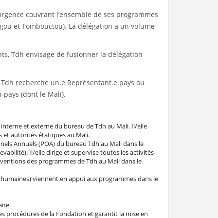
’urgence couvrant l’ensemble de ses programmes
 Ségou et Tombouctou). La délégation a un volume
nts, Tdh envisage de fusionner la délégation
on, Tdh recherche un.e Représentant.e pays au
-pays (dont le Mali).
 interne et externe du bureau de Tdh au Mali. Il/elle
s et autorités étatiques au Mali.
ionnels Annuels (POA) du bureau Tdh au Mali dans le
bilité). Il/elle dirige et supervise toutes les activités
terventions des programmes de Tdh au Mali dans le
rces humaines) viennent en appui aux programmes dans le
ire.
des procédures de la Fondation et garantit la mise en