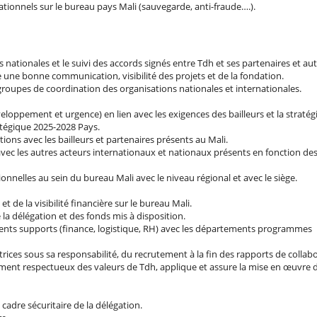
tionnels sur le bureau pays Mali (sauvegarde, anti-fraude….).
s nationales et le suivi des accords signés entre Tdh et ses partenaires et aut
re une bonne communication, visibilité des projets et de la fondation.
 groupes de coordination des organisations nationales et internationales.
veloppement et urgence) en lien avec les exigences des bailleurs et la stratég
atégique 2025-2028 Pays.
ations avec les bailleurs et partenaires présents au Mali.
avec les autres acteurs internationaux et nationaux présents en fonction des 
ionnelles au sein du bureau Mali avec le niveau régional et avec le siège.
 et de la visibilité financière sur le bureau Mali.
e la délégation et des fonds mis à disposition.
ements supports (finance, logistique, RH) avec les départements programmes
trices sous sa responsabilité, du recrutement à la fin des rapports de collab
ment respectueux des valeurs de Tdh, applique et assure la mise en œuvre de
u cadre sécuritaire de la délégation.