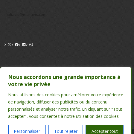
maliavis@maliavis.com
CONTACT
Nous accordons une grande importance à
votre vie privée
TEL : 20 22 39 24 , 75 50 00 26
EMAIL : maliavis@maliavis.com
Nous utilisons des cookies pour améliorer votre expérience
de navigation, diffuser des publicités ou du contenu
personnalisés et analyser notre trafic. En cliquant sur "Tout
accepter", vous consentez à notre utilisation des cookies.
Personnaliser
Tout rejeter
Accepter tout