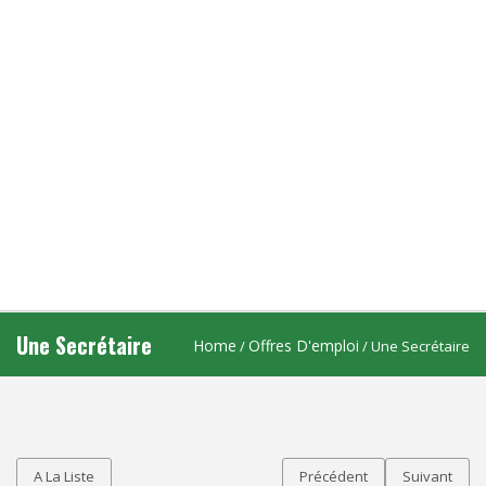
Une Secrétaire
Home
Offres D'emploi
/
/ Une Secrétaire
A La Liste
Précédent
Suivant