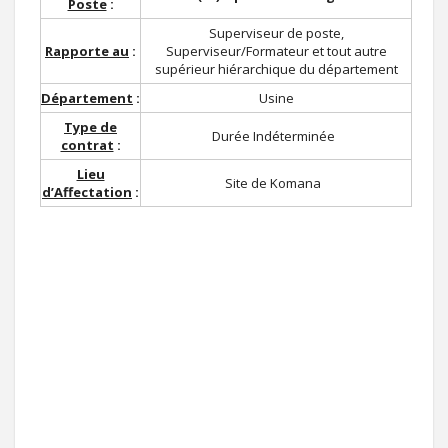
Poste
:
Superviseur de poste,
Rapporte au
:
Superviseur/Formateur et tout autre
supérieur hiérarchique du département
Département
:
Usine
Type de
Durée Indéterminée
contrat
:
Lieu
Site de Komana
d’Affectation
: