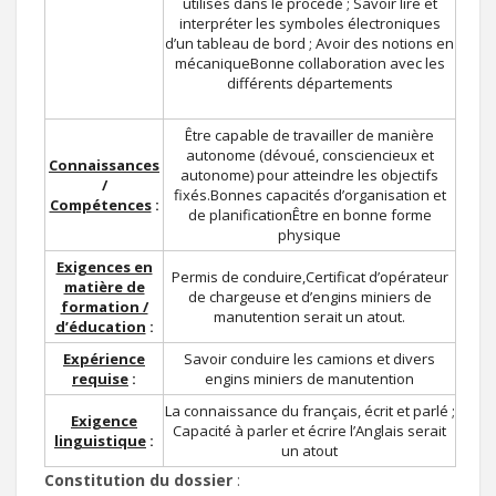
utilisés dans le procédé ; Savoir lire et
interpréter les symboles électroniques
d’un tableau de bord ; Avoir des notions en
mécaniqueBonne collaboration avec les
différents départements
Être capable de travailler de manière
autonome (dévoué, consciencieux et
Connaissances
autonome) pour atteindre les objectifs
/
fixés.Bonnes capacités d’organisation et
Compétences
:
de planificationÊtre en bonne forme
physique
Exigences en
Permis de conduire,Certificat d’opérateur
matière de
de chargeuse et d’engins miniers de
formation /
manutention serait un atout.
d’éducation
:
Expérience
Savoir conduire les camions et divers
requise
:
engins miniers de manutention
La connaissance du français, écrit et parlé ;
Exigence
Capacité à parler et écrire l’Anglais serait
linguistique
:
un atout
Constitution du dossier
: