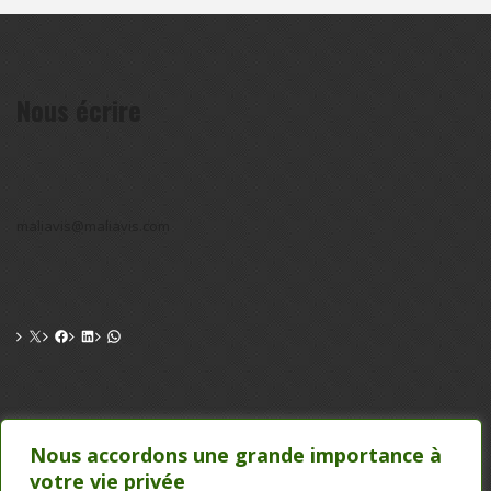
Nous écrire
maliavis@maliavis.com
CONTACT
Nous accordons une grande importance à
votre vie privée
TEL : 20 22 39 24 , 75 50 00 26