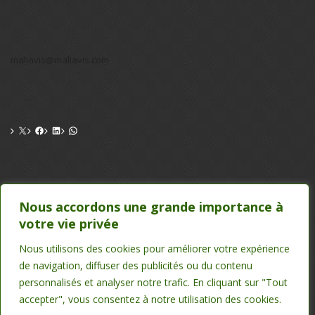
maliavis@maliavis.com
CONTACT
Nous accordons une grande importance à
votre vie privée
TEL : 20 22 39 24 , 75 50 00 26
EMAIL : maliavis@maliavis.com
Nous utilisons des cookies pour améliorer votre expérience
de navigation, diffuser des publicités ou du contenu
personnalisés et analyser notre trafic. En cliquant sur "Tout
accepter", vous consentez à notre utilisation des cookies.