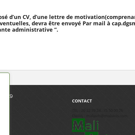
sé d’un CV, d’une lettre de motivation(comprenant
éventuelles, devra être envoyé Par mail à cap.dg
tante administrative “.
CONTACT
TEL : 20 22 39 24 , 75 50 00 26
EMAIL : maliavis@maliavis.com