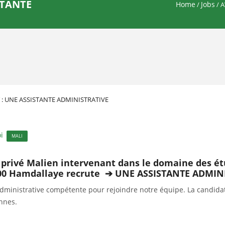
STANTE
Home
Jobs
/
/ 
 : UNE ASSISTANTE ADMINISTRATIVE
i
MALI
rivé Malien intervenant dans le domaine des étud
2000 Hamdallaye recrute ➔ UNE ASSISTANTE ADMIN
dministrative compétente pour rejoindre notre équipe. La candidat
ennes.