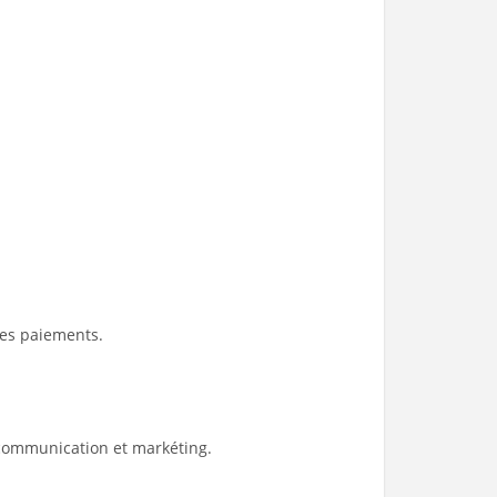
;
 des paiements.
, communication et markéting.