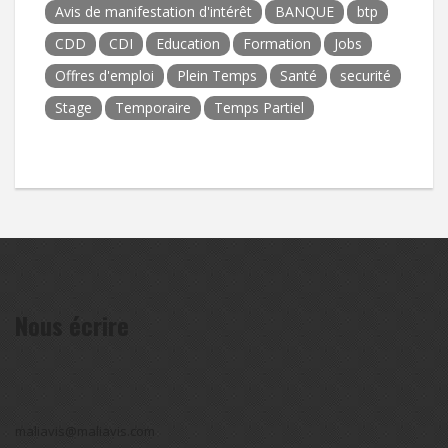
Avis de manifestation d'intérêt
BANQUE
btp
CDD
CDI
Education
Formation
Jobs
Offres d'emploi
Plein Temps
Santé
securité
Stage
Temporaire
Temps Partiel
Nous écrire
maliavis@maliavis.com