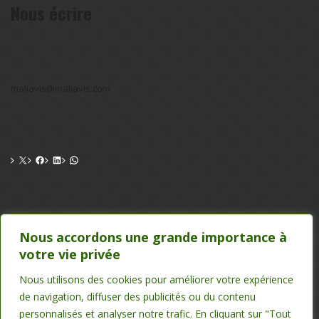
Nous écrire
maliavis@maliavis.com
CONTACT
Nous accordons une grande importance à
votre vie privée
TEL : 20 22 39 24 , 75 50 00 26
EMAIL : maliavis@maliavis.com
Nous utilisons des cookies pour améliorer votre expérience
de navigation, diffuser des publicités ou du contenu
personnalisés et analyser notre trafic. En cliquant sur "Tout