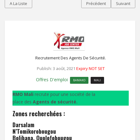
A La Liste
Précédent
Suivant
Recrutement Des Agents De Sécurité.
Publish: 3 août, 2021
Expiry NOT SET
Offres D'emploi
BAMAKO
MALI
RMO Mali
recrute pour une société de la
place des
Agents de sécurité.
Zones recherchées :
Darsalam
N’Tomikorobougou
Bolibana, Ouolofobougou