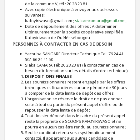
de la commune V, tél : 20 28 23 81.
Avec copie électronique à envoyer aux adresses
suivantes:
kafoyiriwaso@gmail.com ;
siakamcamara@gmail.com
,
Date de dépouillement des offres : A déterminer
ultérieurement par la société coopérative simplifiée
Kafoyiriwaso de Ouéléssébougou
PERSONNES À CONTACTER EN CAS DE BESOIN
Yacouba SANGARE Directeur Technique Tel: 76 24 41
50/ 66 24 41 50
Siaka CAMARA Tél: 20 28 23 81 (à contacter en cas de
besoin d’information sur les détails d’ordre technique)
DISPOSITIONS FINALES
Les soumissionnaires restent engagés par les offres
techniques et financières sur une période de 90 jours
à compter de la date limite de dépôt des offres ;
L’organisation se réserve le droit de ne pas donner
suite à tout ou partie du présent appel d’offre ou de
repousser la date limite de dépôt ;
Tout dossier déposé dans le cadre du présent appel
reste la propriété de SCOOPS KAFOYIRIWASO et ne
pourra en aucun cas être rendu au soumissionnaire ;
Seul le candidat retenu sera systématiquement
contacté. Il appartient aux autres candidats de