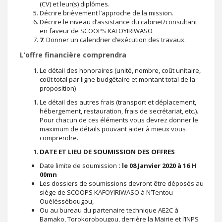
(CV) et leur(s) diplômes.
Décrire brièvement l’approche de la mission.
Décrire le niveau d’assistance du cabinet/consultant
en faveur de SCOOPS KAFOYIRIWASO
7
. Donner un calendrier d’exécution des travaux.
L’offre financière comprendra
Le détail des honoraires (unité, nombre, coût unitaire,
coût total par ligne budgétaire et montant total de la
proposition)
Le détail des autres frais (transport et déplacement,
hébergement, restauration, frais de secrétariat, etc.).
Pour chacun de ces éléments vous devrez donner le
maximum de détails pouvant aider à mieux vous
comprendre.
DATE ET LIEU DE SOUMISSION DES OFFRES
Date limite de soumission
: le 08 Janvier 2020 à 16 H
00mn
Les dossiers de soumissions devront être déposés au
siège de SCOOPS KAFOYIRIWASO à N’Tentou
Ouéléssébougou,
Ou au bureau du partenaire technique AE2C à
Bamako, Torokorobougou, derrière la Mairie et l’INPS