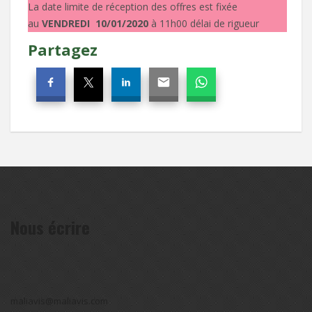
La date limite de réception des offres est fixée
au
VENDREDI 10/01/2020
à 11h00 délai de rigueur
Partagez
Nous écrire
maliavis@maliavis.com