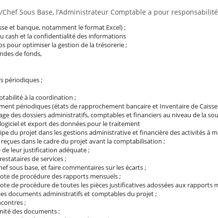
t/Chef Sous Base, l’Administrateur Comptable a pour responsabilité 
aisse et banque, notamment le format Excel) ;
du cash et la confidentialité des informations
 pour optimiser la gestion de la trésorerie ;
andes de fonds,
s périodiques ;
abilité à la coordination ;
ement périodiques (états de rapprochement bancaire et Inventaire de Caisse
ivage des dossiers administratifs, comptables et financiers au niveau de la sou
logiciel et export des données pour le traitement
e du projet dans les gestions administrative et financière des activités à m
es reçues dans le cadre du projet avant la comptabilisation ;
 de leur justification adéquate ;
estataires de services ;
ef sous base, et faire commentaires sur les écarts ;
 note de procédure des rapports mensuels ;
note de procédure de toutes les pièces justificatives adossées aux rapports 
les documents administratifs et comptables du projet ;
ncontres ;
rmité des documents ;