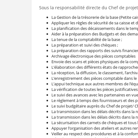
Sous la responsabilité directe du Chef de proje
La Gestion de la trésorerie de la base (Petite c
Appliquer les règles de sécurité de sa caisse et 
La planification des décaissements dans le temps
Aider à la préparation des Budgets et des dem
La tenue de la comptabilité de la base ;
La préparation et suivi des chèques ;
La préparation des rapports des suivis financier
Archivage électronique des pièces comptables
Envoie des scans et pièces physiques de la compt
L’élaboration des différents états de rapproch
La réception, la diffusion, le classement, l’arch
L’enregistrement des pièces comptable dans le 
L’appui technique aux autres membres de l’équip
La vérification de toutes les pièces justificativ
Le suivi des avances avec les partenaires en vue
Le règlement à temps des fournisseurs et des pr
Le suivi budgétaire auprès du Chef de projet/ Ch
La transmission dans les délais décrits dans la
La transmission dans les délais décrits dans la 
La sécurisation des carnets de chèques et tous 
Appuyer l’organisation des ateliers et autres re
Veiller au respect des procédures et à la confo