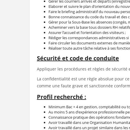
Gérer les courriers arrivés et départs (enregistr
Elaborer et suivre le plan d’orientation du nou
Faire le briefing administratif du nouveau perso
Bonne connaissance du code du travail et des 
Gérer pour la Sous-Base les absences (congés, m
Acheminer vers la base tous dossiers RH relatif
Assurer l’accueil et l’orientation des visiteurs ;
Rédiger les correspondances administratives si 
Faire circuler les documents externes de maniè
Réaliser toute autre tâche relative à ses foncti
Sécurité et code de conduite
Appliquer les procédures et règles de sécurité
La confidentialité est une règle absolue pour c
comme une faute grave et sanctionnée conform
Profil recherché :
Minimum Bac + 4 en gestion, comptabilité ou to
Au moins 5 ans d’expérience professionnelle pe
Connaissance pratique des opérations fondament
Avoir travaillé dans une Organisation Humanit
Avoir travaillé dans un projet similaire dans les