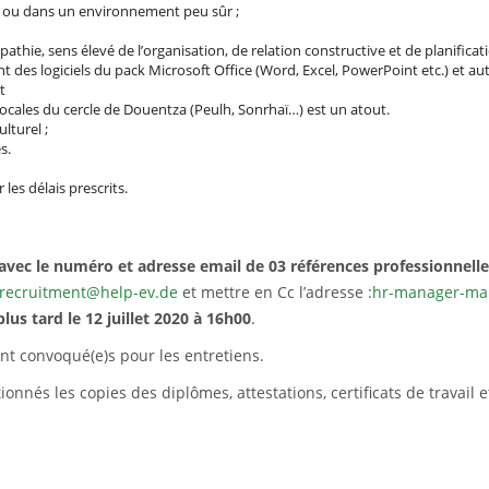
e ou dans un environnement peu sûr ;
mpathie, sens élevé de l’organisation, de relation constructive et de planificati
es logiciels du pack Microsoft Office (Word, Excel, PowerPoint etc.) et autre
t
 locales du cercle de Douentza (Peulh, Sonrhaï…) est un atout.
lturel ;
s.
 les délais prescrits.
avec le numéro et adresse email de 03 références professionnelle
recruitment@help-ev.de
et mettre en Cc l’adresse :
hr-manager-mal
us tard le 12 juillet 2020 à 16h00
.
ont convoqué(e)s pour les entretiens.
nés les copies des diplômes, attestations, certificats de travail 