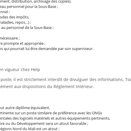
ement, distribution, archivage des copies).
veau personnel pour la Sous-Base ;
nnel ;
codes des impôts,
aladies, repos…) ;
s au personnel de la Sous-Base ;
nécessaire ;
re prompte et appropriée ;
ons qui pourrait lui être demandée par son superviseur.
 en vigueur chez Help
e poste, il est strictement interdit de divulguer des informations.
ément aux dispositions du Règlement Intérieur.
ut autre diplôme équivalent,
rtinente sur un poste similaire de préférence avec les ONGs
ales des logiciels matériels et autres équipements pertinents,
aire ou du Développement sera un atout favorable ;
 régions Nord du Mali est un atout ;