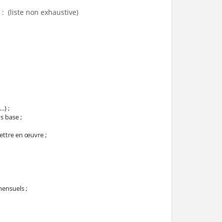
: (liste non exhaustive)
…) ;
s base ;
ettre en œuvre ;
mensuels ;