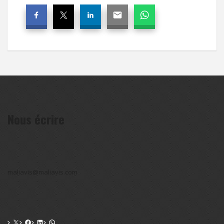
Nous écrire
maliavis@maliavis.com