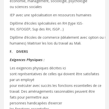
économie, management, sociologie, psychologie
ou sciences sociales
IEP avec une spécialisation en ressources humaines
Diplôme d’écoles spécialisées en RH (type IGS-
RH, ISFOGEP, Sup des RH, ISGP…)
Diplôme d’écoles de commerce (idéalement avec option ou spé
humaines) Maitriser les lois du travail au Mali.
F.
DIVERS
Ex
i
gence
s
P
h
y
s
iq
u
e
s
:
Les exigences physiques décrites ici
sont représentatives de celles qui doivent être satisfaites
par un employé
pour exécuter avec succès les fonctions essentielles de ce
travail. Des aménagements raisonnables peuvent être
faits pour permettre aux
personnes handicapées d’exercer
les fonctions essentielles.