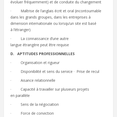
évoluer fréquemment) et de conduite du changement
· Maîtrise de l’anglais écrit et oral (incontournable
dans les grands groupes, dans les entreprises à
dimension internationale ou lorsqu’un site est basé
à l’étranger)
· La connaissance d’une autre
langue étrangère peut être requise
D.
A
P
TIT
U
D
ES
P
R
OFESSIONN
E
LL
E
S
· Organisation et rigueur
· Disponibilité et sens du service · Prise de recul
· Aisance relationnelle
· Capacité à travailler sur plusieurs projets
en parallèle
· Sens de la négociation
· Force de conviction