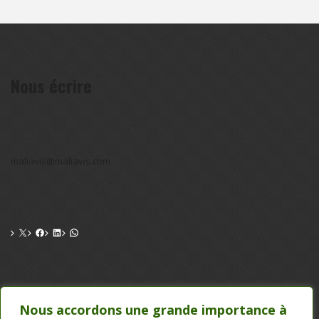
Nous écrire
maliavis@maliavis.com
CONTACT
Nous accordons une grande importance à