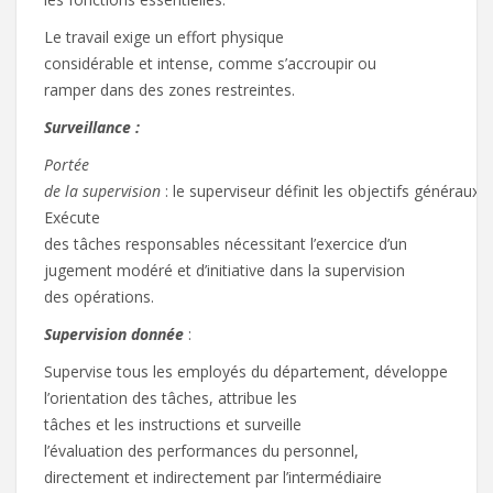
Le travail exige un effort physique
considérable et intense, comme s’accroupir ou
ramper dans des zones restreintes.
S
ur
veillance :
Po
r
tée
de
la
s
upe
r
vi
si
on
: le superviseur définit les objectifs généraux 
Exécute
des tâches responsables nécessitant l’exercice d’un
jugement modéré et d’initiative dans la supervision
des opérations.
S
u
pe
r
vi
si
o
n
do
n
n
ée
:
Supervise tous les employés du département, développe
l’orientation des tâches, attribue les
tâches et les instructions et surveille
l’évaluation des performances du personnel,
directement et indirectement par l’intermédiaire