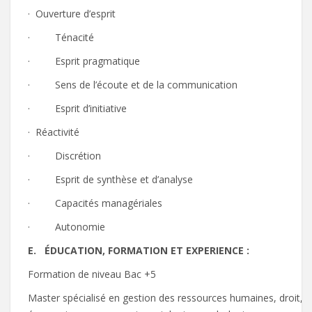
· Ouverture d’esprit
· Ténacité
· Esprit pragmatique
· Sens de l’écoute et de la communication
· Esprit d’initiative
· Réactivité
· Discrétion
· Esprit de synthèse et d’analyse
· Capacités managériales
· Autonomie
E.
ÉD
U
C
A
T
I
O
N
,
F
OR
M
A
T
IO
N E
T
E
XP
E
R
I
E
NC
E
:
Formation de niveau Bac +5
Master spécialisé en gestion des ressources humaines, droit, droi