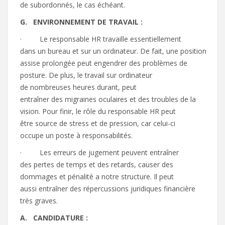
de subordonnés, le cas échéant.
G.
E
N
VI
R
O
NN
EME
N
T
DE T
R
AV
A
IL :
· Le responsable HR travaille essentiellement
dans un bureau et sur un ordinateur. De fait, une position
assise prolongée peut engendrer des problèmes de
posture. De plus, le travail sur ordinateur
de nombreuses heures durant, peut
entraîner des migraines oculaires et des troubles de la
vision. Pour finir, le rôle du responsable HR peut
être source de stress et de pression, car celui-ci
occupe un poste à responsabilités.
· Les erreurs de jugement peuvent entraîner
des pertes de temps et des retards, causer des
dommages et pénalité a notre structure. Il peut
aussi entraîner des répercussions juridiques financière
très graves.
A.
CANDIDATURE :