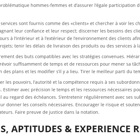
la problématique hommes-femmes et d’assurer l’égale participation
 services sont fournis comme des «clients» et chercher à voir les ch
gagnant leur confiance et leur respect; discerner les besoins des cli
s à l’intérieur et à l’extérieur de l’environnement des clients afin
ojets; tenir les délais de livraison des produits ou des services à la
airement des buts compatibles avec les stratégies convenues. Hiérarch
 Prévoir suffisamment de temps et de ressources pour mener sa tâc
n des plans et les modifier s’il y a lieu. Tirer le meilleur parti du 
er les pouvoirs, l’autorité et la compétence requis à ses subordonnés
s. Estimer avec précision le temps et les ressources nécessaires pou
l au regard des échéances. S’entretenir régulièrement avec ses sub
ur donner les conseils nécessaires. Encourager le risque et soutenir 
ateurs. Faire preuve de justice dans la notation.
S, APTITUDES & EXPERIENCE 