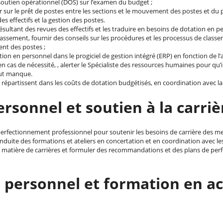
soutien opérationnel (DOS) sur l’examen du budget ;
 sur le prêt de postes entre les sections et le mouvement des postes et du p
s effectifs et la gestion des postes.
ultant des revues des effectifs et les traduire en besoins de dotation en p
assement, fournir des conseils sur les procédures et les processus de classe
nt des postes ;
tation en personnel dans le progiciel de gestion intégré (ERP) en fonction de l
n cas de nécessité, , alerter le Spécialiste des ressources humaines pour qu’i
out manque.
e répartissent dans les coûts de dotation budgétisés, en coordination avec l
sonnel et soutien à la carriè
perfectionnement professionnel pour soutenir les besoins de carrière des m
onduite des formations et ateliers en concertation et en coordination avec l
en matière de carrières et formuler des recommandations et des plans de p
 personnel et formation en 