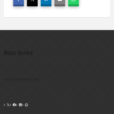
Nous écrire
maliavis@maliavis.com